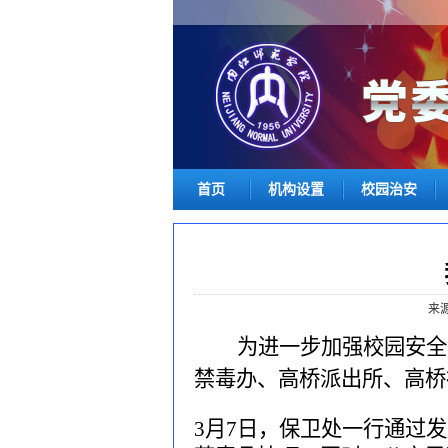
首页
机构设置
校园治安
来
为进一步加强校园安全
禁毒办、高桥
派出所、
高桥
3月7日，保卫处一行通过
发