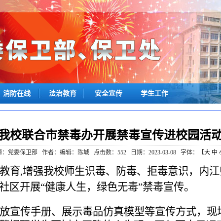
消防在线
法治教育
安全宣传
学生工作
我校联合市禁毒办开展禁毒宣传进校园活
源：党委保卫部
作者：编辑：陈城
点击数：
552
日期：2023-03-08
字体：【
大
中
教育
,增强
我校师生
识毒、防毒、拒毒意识，
内江
社区
开展
“健康人生，绿色无毒”禁毒宣传。
放宣传手册、展示毒品仿真模型等宣传方式，现