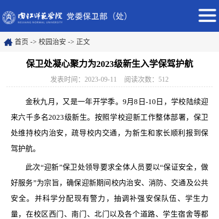
首页
->
校园治安
->
正文
保卫处凝心聚力为2023级新生入学保驾护航
发表时间：2023-09-11
阅读次数：
512
金秋九月，又是一年开学季。
9月8日-10日，学校陆续迎
来六千多名2023级新生。按照学校迎新工作整体部署，保卫
处维持校内治安，疏导校内交通，为新生和家长顺利报到保
驾护航。
此次
“迎新”保卫处领导要求全体人员要以“保证安全，做
好服务”为宗旨，确保迎新期间校内治安、消防、交通及公共
安全。
并
科学分配现有警力，抽调补强安保队伍
、
学生力
量
，
在校区西门、南门、北门以及各个道路、学生宿舍等都