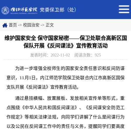
首页
->
校园治安
->
正文
维护国家安全 保守国家秘密——保卫处联合高新区国
保队开展《反间谍法》宣传教育活动
发表时间：2022-11-02
阅读次数：
925
为进一步增强全校师生的国家安全责任意识和反间防谍
意识
，
11
月
1
日
，
内江师范学院保卫处联合内江市高新区国保
支队
开展
《
反间谍法
》
宣传教育活动
。
通过悬挂横幅、放置展板、发放相关宣传单等形式，重
点围绕《中华人民共和国反间谍法》、《反间谍安全防范工
作规定》等相关法律法规，向同学们讲解了什么是间谍行为
以及公民在反间谍工作中
的
责任与义务，提醒同学
们
要高度